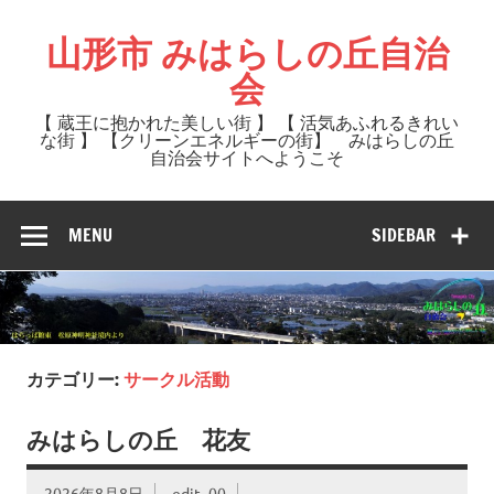
Skip
to
山形市 みはらしの丘自治
content
会
【 蔵王に抱かれた美しい街 】 【 活気あふれるきれい
な街 】 【クリーンエネルギーの街】 みはらしの丘
自治会サイトへようこそ
MENU
SIDEBAR
カテゴリー:
サークル活動
みはらしの丘 花友
2026年8月8日
edit_00