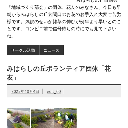
「地域づくり部会」の団体、花友のみなさん、今日も早
朝からみはらしの丘玄関口のお花のお手入れ大変ご苦労
様です。気候のせいか雑草の伸びが例年より早いとのこ
とです。コンビニ前で信号待ちの時にでも見て下さい
ね。
サークル活動
ニュース
みはらしの丘ボランティア団体「花
友」
2025年10月4日
edit_00