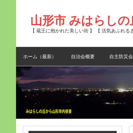
Skip
to
content
山形市 みはらしの
【 蔵王に抱かれた美しい街 】 【 活気あふれ
ホーム（最新）
自治会概要
自主防災会