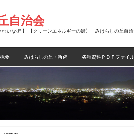
丘自治会
るきれいな街 】 【クリーンエネルギーの街】 みはらしの丘自
概要
みはらしの丘・軌跡
各種資料ＰＤＦファイ