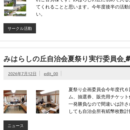
てくれることと思います。今年度後半の活動
い。
サークル活動
みはらしの丘自治会夏祭り実行委員会_#
2026年7月12日
edit_00
夏祭り企画委員会今年度代６
ム、抽選券、販売用チケット
一発勝負なので間違いは許さ
しても自治会所有紙幣枚数計
ニュース