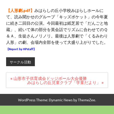
【人形劇.pdf】
みはらしの丘小学校みはらしホールに
て、読み聞かせのグループ「キッズポケット」の今年夏
に続き二回目の公演。今回最初は紙芝居で「だんごと地
蔵」、続いて体の部分を英会話でリズムに合わせてのＱ
＆Ａ、生徒さんノリノリ。最後は人形劇で「くるみわり
人形」の劇、会場内全部を使って大盛り上がりでした。
【Report by HPstaff】
サークル活動
投
« 山形市子供育成会ドッジボール大会優勝
稿
みはらしの丘児童クラブ「学童だより」 »
ナ
ビ
ゲ
ー
WordPress Theme: Dynamic News by ThemeZee.
シ
ョ
ン