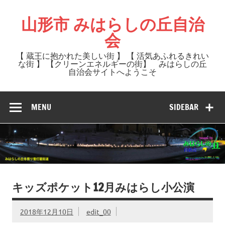
Skip
to
山形市 みはらしの丘自治
content
会
【 蔵王に抱かれた美しい街 】 【 活気あふれるきれい
な街 】 【クリーンエネルギーの街】 みはらしの丘
自治会サイトへようこそ
MENU
SIDEBAR
キッズポケット12月みはらし小公演
2018年12月10日
edit_00