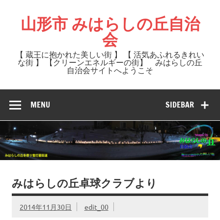
Skip
to
山形市 みはらしの丘自治
content
会
【 蔵王に抱かれた美しい街 】 【 活気あふれるきれい
な街 】 【クリーンエネルギーの街】 みはらしの丘
自治会サイトへようこそ
MENU
SIDEBAR
みはらしの丘卓球クラブより
2014年11月30日
edit_00