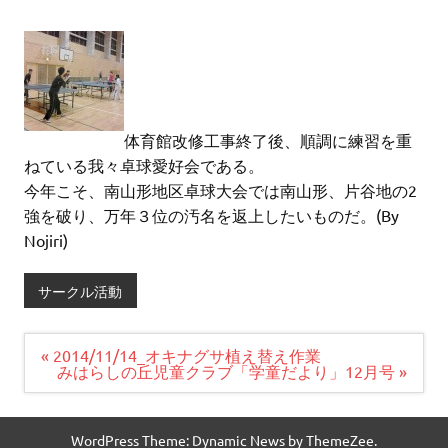
体育館改修工事終了後、順調に練習を重
ねている我々卓球愛好会である。
今年こそ、南山形地区卓球大会では南山形、片谷地の2
強を破り、万年３位の汚名を返上したいものだ。(By
Nojiri)
サークル活動
投
« 2014/11/14_オキナグサ植え替え作業
稿
みはらしの丘児童クラブ「学童だより」12月号 »
ナ
ビ
ゲ
ー
WordPress Theme: Dynamic News by ThemeZee.