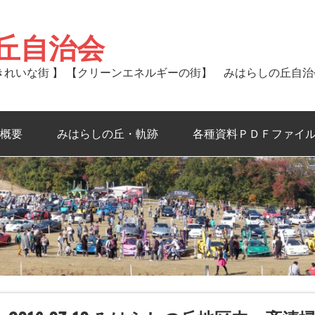
丘自治会
るきれいな街 】 【クリーンエネルギーの街】 みはらしの丘自
概要
みはらしの丘・軌跡
各種資料ＰＤＦファイ