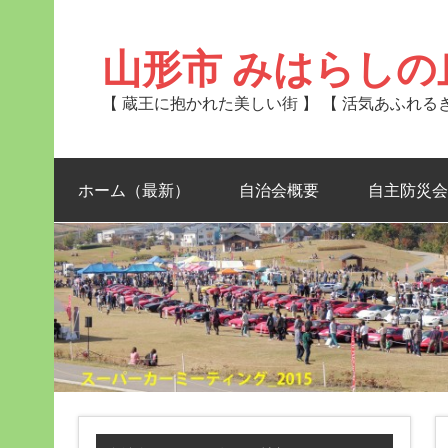
Skip
to
content
山形市 みはらしの
【 蔵王に抱かれた美しい街 】 【 活気あふれ
ホーム（最新）
自治会概要
自主防災会