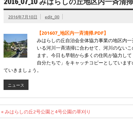
2016_07_10 みはらしの丘地区内一斉清
2016年7月10日
edit_00
【201607_地区内一斉清掃.PDF】
みはらしの丘自治会全体協力事業の地区内一
いる河川一斉清掃に合わせて、河川のないこ
ます。今日も早朝から多くの住民が協力して
自分たちで」をキャッチコピーとしています
ていきましょう。
ニュース
投
« みはらしの丘2号公園と4号公園の草刈り
稿
ナ
ビ
ゲ