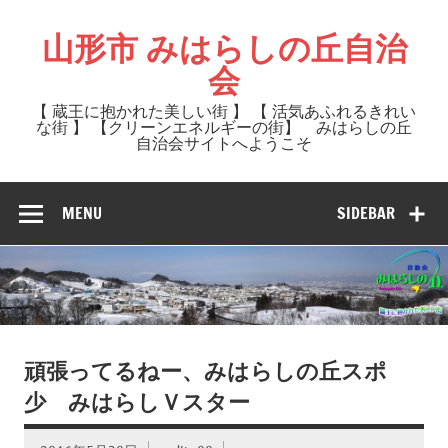
Skip
to
山形市 みはらしの丘自治
content
会
【 蔵王に抱かれた美しい街 】 【 活気あふれるきれい
な街 】 【クリーンエネルギーの街】 みはらしの丘
自治会サイトへようこそ
MENU
SIDEBAR
頑張ってるねー、みはらしの丘スポ
少 みはらしＶスター