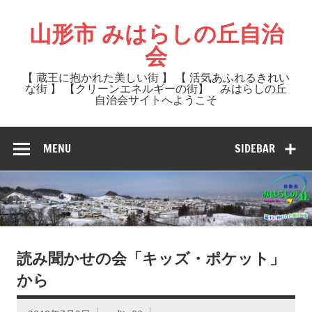
Skip
to
山形市 みはらしの丘自治
content
会
【 蔵王に抱かれた美しい街 】 【 活気あふれるきれい
な街 】 【クリーンエネルギーの街】 みはらしの丘
自治会サイトへようこそ
MENU
SIDEBAR
読み聞かせの会「キッズ・ポケット」
から