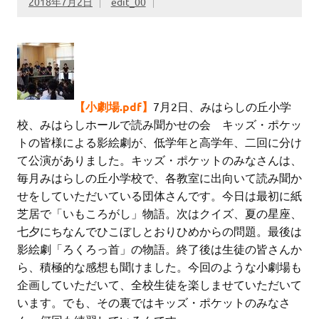
2018年7月2日
edit_00
【小劇場.pdf】
7月2日、みはらしの丘小学
校、みはらしホールで読み聞かせの会 キッズ・ポケッ
トの皆様による影絵劇が、低学年と高学年、二回に分け
て公演がありました。キッズ・ポケットのみなさんは、
毎月みはらしの丘小学校で、各教室に出向いて読み聞か
せをしていただいている団体さんです。今日は最初に紙
芝居で「いもころがし」物語。次はクイズ、夏の星座、
七夕にちなんでひこぼしとおりひめからの問題。最後は
影絵劇「ろくろっ首」の物語。終了後は生徒の皆さんか
ら、積極的な感想も聞けました。今回のような小劇場も
企画していただいて、全校生徒を楽しませていただいて
います。でも、その裏ではキッズ・ポケットのみなさ