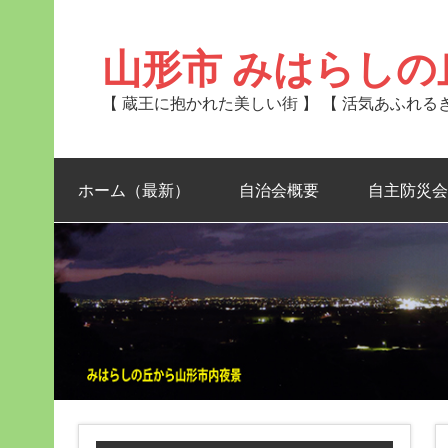
Skip
to
content
山形市 みはらしの
【 蔵王に抱かれた美しい街 】 【 活気あふれ
ホーム（最新）
自治会概要
自主防災会