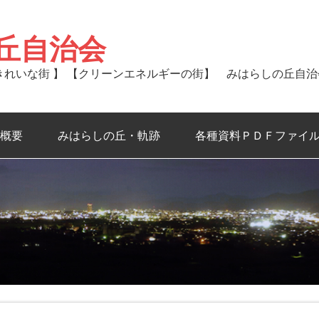
丘自治会
るきれいな街 】 【クリーンエネルギーの街】 みはらしの丘自
概要
みはらしの丘・軌跡
各種資料ＰＤＦファイ