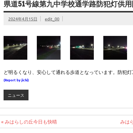
県道51号線第九中学校通学路防犯灯供用
2024年4月15日
edit_00
ど明るくなり、安心して通れる歩道となっています。防犯灯
(Report by jichi)
ニュース
投
« みはらしの丘今日も快晴
みは
稿
ナ