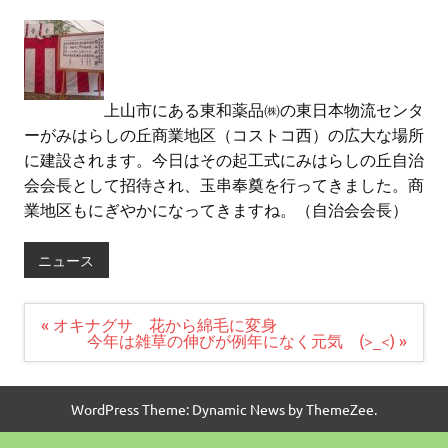
上山市にある東和薬品㈱の東日本物流センタ
ーがみはらしの丘商業地区（コストコ西）の広大な場所
に建設されます。今日はその起工式にみはらしの丘自治
会会長として招待され、玉串奉奠を行ってきました。商
業地区もにぎやかになってきますね。（自治会会長）
ニュース
投
« オキナグサ 花から綿毛に変身
稿
今年は雑草の伸びが例年になく元気 (>_<) »
ナ
ビ
ゲ
ー
WordPress Theme: Dynamic News by ThemeZee.
シ
ョ