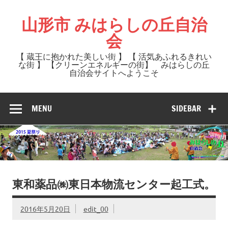
Skip
to
山形市 みはらしの丘自治
content
会
【 蔵王に抱かれた美しい街 】 【 活気あふれるきれい
な街 】 【クリーンエネルギーの街】 みはらしの丘
自治会サイトへようこそ
MENU
SIDEBAR
東和薬品㈱東日本物流センター起工式。
2016年5月20日
edit_00