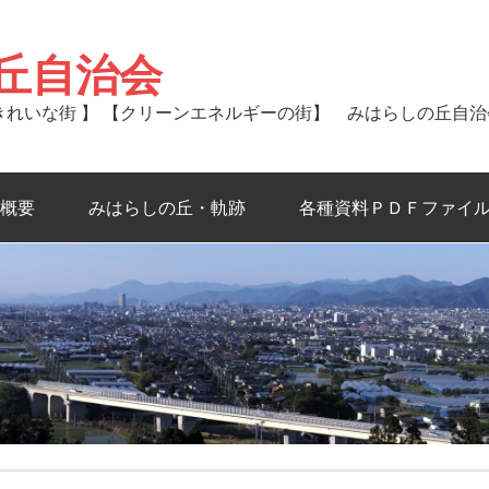
丘自治会
るきれいな街 】 【クリーンエネルギーの街】 みはらしの丘自
概要
みはらしの丘・軌跡
各種資料ＰＤＦファイ