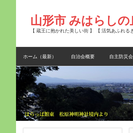
Skip
to
content
山形市 みはらしの
【 蔵王に抱かれた美しい街 】 【 活気あふれ
ホーム（最新）
自治会概要
自主防災会