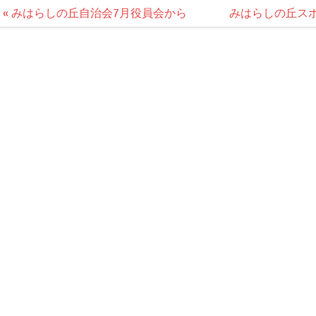
投
« みはらしの丘自治会7月役員会から
みはらしの丘ス
稿
ナ
ビ
ゲ
ー
シ
ョ
ン