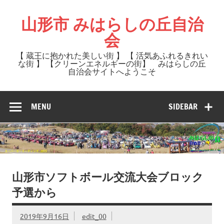
Skip
to
山形市 みはらしの丘自治
content
会
【 蔵王に抱かれた美しい街 】 【 活気あふれるきれい
な街 】 【クリーンエネルギーの街】 みはらしの丘
自治会サイトへようこそ
MENU
SIDEBAR
山形市ソフトボール交流大会ブロック
予選から
2019年9月16日
edit_00