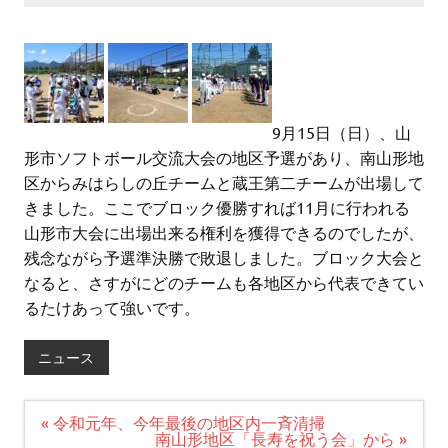
9月15日（日）、山
形市ソフトボール交流大会の地区予選があり、南山形地
区からみはらしの丘チームと蔵王第二チームが出場して
きました。ここでブロック優勝すれば11月に行われる
山形市大会に出場出来る権利を獲得できるのでしたが、
残念ながら予選準決勝で敗退しました。ブロック大会と
なると、さすがにどのチームも各地区から代表できてい
るたけあって強いです。
ニュース
投
« 令和元年、今年最後の地区内一斉清掃
稿
南山形地区「長寿を祝う会」から »