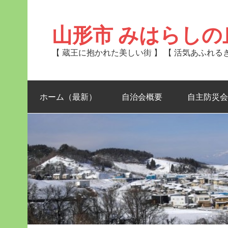
Skip
to
content
山形市 みはらしの
【 蔵王に抱かれた美しい街 】 【 活気あふれ
ホーム（最新）
自治会概要
自主防災会