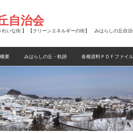
丘自治会
るきれいな街 】 【クリーンエネルギーの街】 みはらしの丘自
概要
みはらしの丘・軌跡
各種資料ＰＤＦファイ