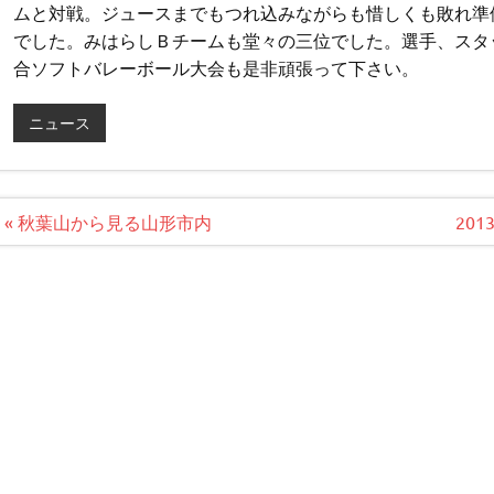
ムと対戦。ジュースまでもつれ込みながらも惜しくも敗れ準
でした。みはらしＢチームも堂々の三位でした。選手、スタ
合ソフトバレーボール大会も是非頑張って下さい。
ニュース
投
« 秋葉山から見る山形市内
20
稿
ナ
ビ
ゲ
ー
シ
ョ
ン