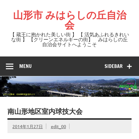
Skip
to
山形市 みはらしの丘自治
content
会
【 蔵王に抱かれた美しい街 】 【 活気あふれるきれい
な街 】 【クリーンエネルギーの街】 みはらしの丘
自治会サイトへようこそ
MENU
SIDEBAR
南山形地区室内球技大会
2014年1月27日
edit_00