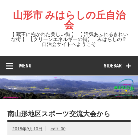
Skip
to
山形市 みはらしの丘自治
content
会
【 蔵王に抱かれた美しい街 】 【 活気あふれるきれい
な街 】 【クリーンエネルギーの街】 みはらしの丘
自治会サイトへようこそ
MENU
SIDEBAR
南山形地区スポーツ交流大会から
2018年9月10日
edit_00