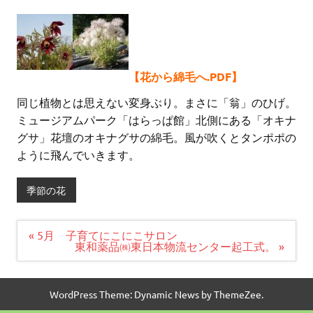
【花から綿毛へ.PDF】
同じ植物とは思えない変身ぶり。まさに「翁」のひげ。
ミュージアムパーク「はらっぱ館」北側にある「オキナ
グサ」花壇のオキナグサの綿毛。風が吹くとタンポポの
ように飛んでいきます。
季節の花
投
« 5月 子育てにこにこサロン
稿
東和薬品㈱東日本物流センター起工式。 »
ナ
ビ
ゲ
ー
WordPress Theme: Dynamic News by ThemeZee.
シ
ョ