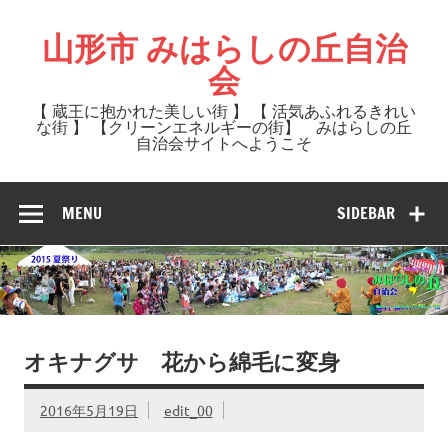
Skip
to
山形市 みはらしの丘自治
content
会
【 蔵王に抱かれた美しい街 】 【 活気あふれるきれい
な街 】 【クリーンエネルギーの街】 みはらしの丘
自治会サイトへようこそ
MENU
SIDEBAR
オキナグサ 花から綿毛に変身
2016年5月19日
edit_00