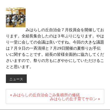
みはらしの丘自治会７月役員会を開催してお
ります。全組長集合したのは３年ぶりになります。やは
り一堂に会しての会議は良いですね。今回の大きな議題
は７月９日の一斉清掃と７月29日開催の夏祭りお手伝
いに関することです。組長の皆様全面的に協力してくだ
さいますので、祭りの方もにぎやかにしていただけるこ
とと思います。
ニュース
投
« みはらしの丘自治会ごみ集積所の修繕
稿
みはらしの丘子育てサロン »
ナ
ビ