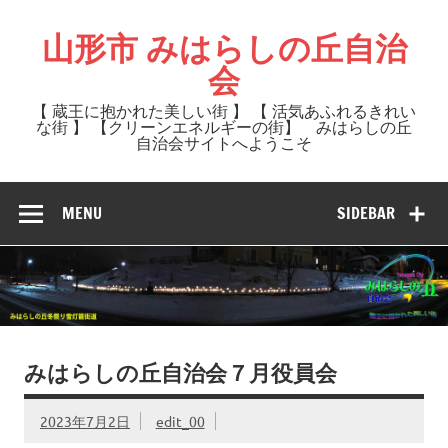
Skip
to
山形市 みはらしの丘自治
content
会
【 蔵王に抱かれた美しい街 】 【 活気あふれるきれい
な街 】 【クリーンエネルギーの街】 みはらしの丘
自治会サイトへようこそ
MENU
SIDEBAR
みはらしの丘自治会７月役員会
2023年7月2日
edit_00