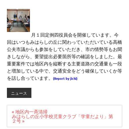
月１回定例四役員会を開催しています。今
回はいつもみはらしの丘に関わっていただいている高橋
公夫市議からも参加をしていただき、市の情勢等もお聞
きしながら、要望提出必要箇所等の確認をしました。最
重要案件では地区内を縦断する主要道路の交通量も一段
と増加している中で、交通安全をどう確保していくか等
を話し合っています。
(Report by jichi)
ニュース
投
« 地区内一斉清掃
稿
みはらしの丘小学校児童クラブ「学童だより」第
ナ
２号 »
ビ