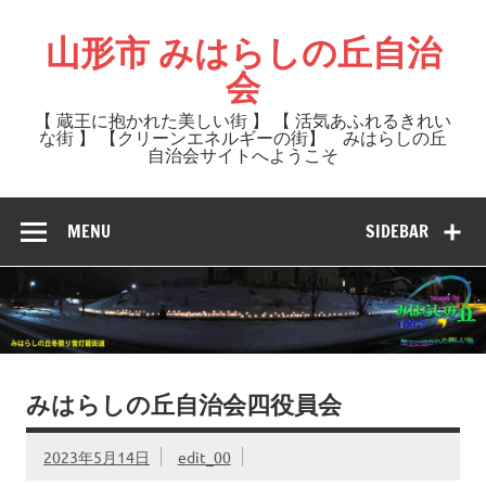
Skip
to
山形市 みはらしの丘自治
content
会
【 蔵王に抱かれた美しい街 】 【 活気あふれるきれい
な街 】 【クリーンエネルギーの街】 みはらしの丘
自治会サイトへようこそ
MENU
SIDEBAR
みはらしの丘自治会四役員会
2023年5月14日
edit_00