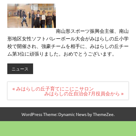
南山形スポーツ振興会主催、南山
形地区女性ソフトバレーボール大会がみはらしの丘小学
校で開催され、強豪チームを相手に、みはらしの丘チー
ム第3位に頑張りました。おめでとうございます。
ニュース
投
« みはらしの丘子育てにこにこサロン
稿
みはらしの丘自治会7月役員会から »
ナ
ビ
ゲ
ー
WordPress Theme: Dynamic News by ThemeZee.
シ
ョ
ン