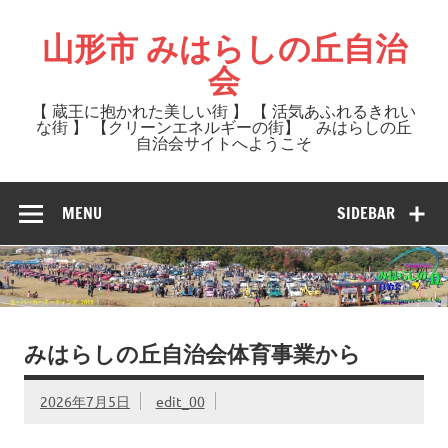
Skip
to
山形市 みはらしの丘自治
content
会
【 蔵王に抱かれた美しい街 】 【 活気あふれるきれい
な街 】 【クリーンエネルギーの街】 みはらしの丘
自治会サイトへようこそ
MENU
SIDEBAR
みはらしの丘自治会体育事業から
2026年7月5日
edit_00