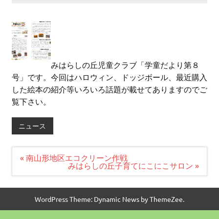
みはらしの丘児童クラブ「学童だより第８
号」です。今回はハロウィン、ドッジボール、最近購入
した絵本の紹介等いろいろ話題が載せてありますのでご
覧下さい。
ニュース
投
« 南山形地区エコクリーン作戦
稿
みはらしの丘子育てにこにこサロン »
ナ
ビ
ゲ
ー
WordPress Theme: Dynamic News by ThemeZee.
シ
ョ