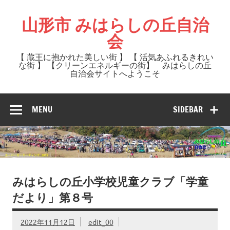
Skip
to
山形市 みはらしの丘自治
content
会
【 蔵王に抱かれた美しい街 】 【 活気あふれるきれい
な街 】 【クリーンエネルギーの街】 みはらしの丘
自治会サイトへようこそ
MENU
SIDEBAR
みはらしの丘小学校児童クラブ「学童
だより」第８号
2022年11月12日
edit_00