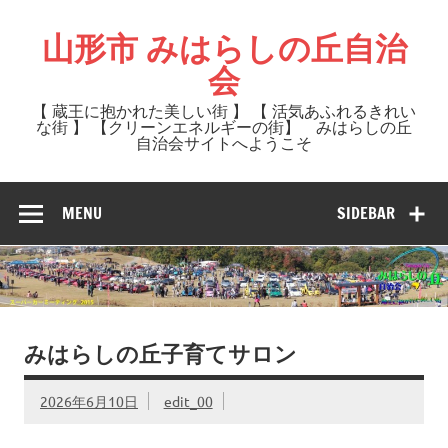
Skip
to
山形市 みはらしの丘自治
content
会
【 蔵王に抱かれた美しい街 】 【 活気あふれるきれい
な街 】 【クリーンエネルギーの街】 みはらしの丘
自治会サイトへようこそ
MENU
SIDEBAR
みはらしの丘子育てサロン
2026年6月10日
edit_00