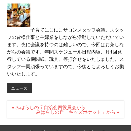
子育てにこにこサロンスタッフ会議。スタッ
フの皆様仕事と主婦業をしながら活動していただいてい
ます。夜に会議を持つのは難しいので、今回はお茶しな
がらの会議です。年間スケジュール日程内容、月1回発
行している機関紙、玩具、等打合せをいたしました。ス
タッフ一同頑張っていますので、今後ともよろしくお願
いいたします。
ニュース
投
« みはらしの丘自治会四役員会から
稿
みはらしの丘「キッズポケット」から »
ナ
ビ
ゲ
ー