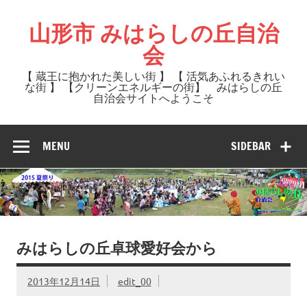
Skip
to
山形市 みはらしの丘自治
content
会
【 蔵王に抱かれた美しい街 】 【 活気あふれるきれい
な街 】 【クリーンエネルギーの街】 みはらしの丘
自治会サイトへようこそ
MENU
SIDEBAR
みはらしの丘卓球愛好会から
2013年12月14日
edit_00