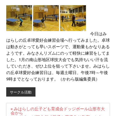
今日はみ
はらしの丘卓球愛好会練習会場へ行ってみました。卓球
は動きがとっても早いスポーツで、運動量もかなりある
ようです。みなさんリズムにのって軽快に練習をしてま
した。1月の南山形地区球技大会でも気持ちいい汗を流
していただき、ぜひ上位を狙って下さいませ。みはらし
の丘卓球愛好会練習日は、毎週土曜日、午後7時～午後
9時までとなっております。（かわら版編集委員）
サークル活動
投
« みはらしの丘子ども育成会ドッジボール山形市大
稿
会から