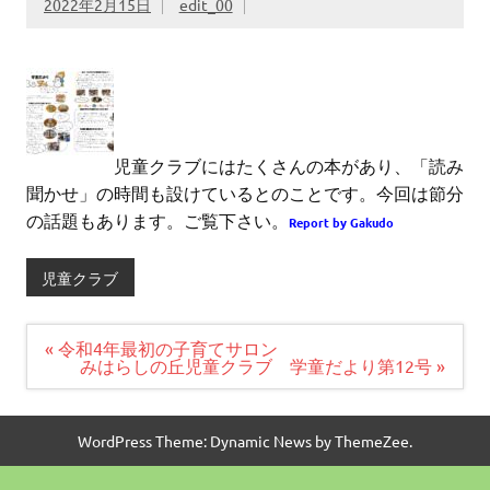
2022年2月15日
edit_00
児童クラブにはたくさんの本があり、「読み
聞かせ」の時間も設けているとのことです。今回は節分
の話題もあります。ご覧下さい。
Report by Gakudo
児童クラブ
投
« 令和4年最初の子育てサロン
稿
みはらしの丘児童クラブ 学童だより第12号 »
ナ
ビ
ゲ
ー
WordPress Theme: Dynamic News by ThemeZee.
シ
ョ
ン