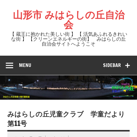
Skip
to
山形市 みはらしの丘自治
content
会
【 蔵王に抱かれた美しい街 】 【 活気あふれるきれい
な街 】 【クリーンエネルギーの街】 みはらしの丘
自治会サイトへようこそ
MENU
SIDEBAR
みはらしの丘児童クラブ 学童だより
第11号