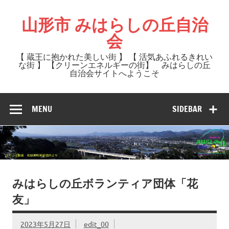
Skip
to
山形市 みはらしの丘自治
content
会
【 蔵王に抱かれた美しい街 】 【 活気あふれるきれい
な街 】 【クリーンエネルギーの街】 みはらしの丘
自治会サイトへようこそ
MENU
SIDEBAR
みはらしの丘ボランティア団体「花
友」
2023年5月27日
edit_00