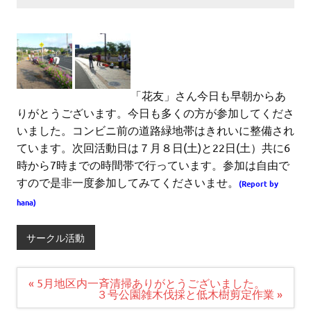
「花友」さん今日も早朝からあ
りがとうございます。今日も多くの方が参加してくださ
いました。コンビニ前の道路緑地帯はきれいに整備され
ています。次回活動日は７月８日(土)と22日(土）共に6
時から7時までの時間帯で行っています。参加は自由で
すので是非一度参加してみてくださいませ。
(Report by
hana)
サークル活動
投
« 5月地区内一斉清掃ありがとうございました。
稿
３号公園雑木伐採と低木樹剪定作業 »
ナ