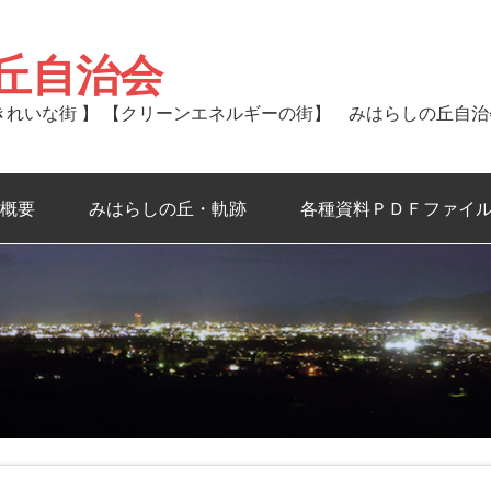
丘自治会
るきれいな街 】 【クリーンエネルギーの街】 みはらしの丘自
概要
みはらしの丘・軌跡
各種資料ＰＤＦファイ