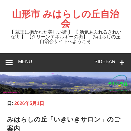
Skip
to
content
山形市 みはらしの丘自治
会
【 蔵王に抱かれた美しい街 】 【 活気あふれるきれい
な街 】 【クリーンエネルギーの街】 みはらしの丘
自治会サイトへようこそ
MENU
SIDEBAR
日:
2026年5月1日
みはらしの丘「いきいきサロン」のご
案内