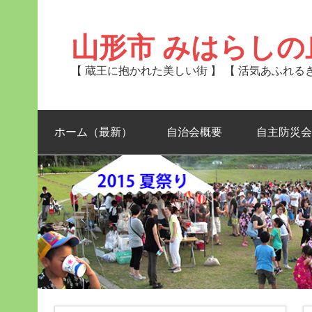
Skip
to
content
山形市 みはらしの
【 蔵王に抱かれた美しい街 】 【 活気あふれ
ホーム（最新）
自治会概要
自主防災会