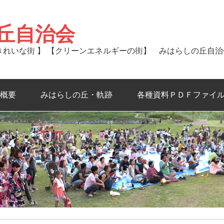
丘自治会
るきれいな街 】 【クリーンエネルギーの街】 みはらしの丘自
概要
みはらしの丘・軌跡
各種資料ＰＤＦファイ