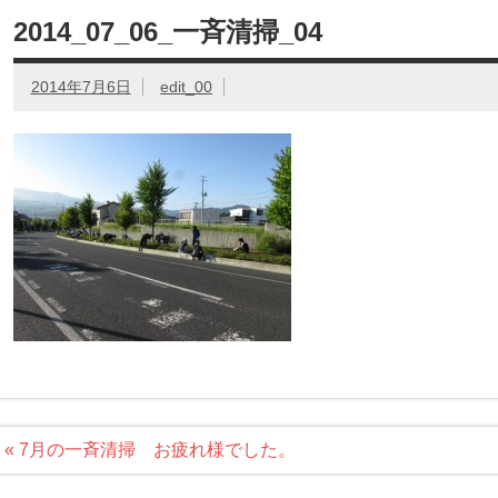
2014_07_06_一斉清掃_04
2014年7月6日
edit_00
投
« 7月の一斉清掃 お疲れ様でした。
稿
ナ