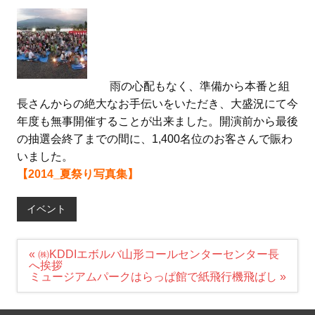
雨の心配もなく、準備から本番と組
長さんからの絶大なお手伝いをいただき、大盛況にて今
年度も無事開催することが出来ました。開演前から最後
の抽選会終了までの間に、1,400名位のお客さんで賑わ
いました。
【2014_夏祭り写真集】
イベント
投
« ㈱KDDIエボルバ山形コールセンターセンター長
稿
へ挨拶
ナ
ミュージアムパークはらっぱ館で紙飛行機飛ばし »
ビ
ゲ
ー