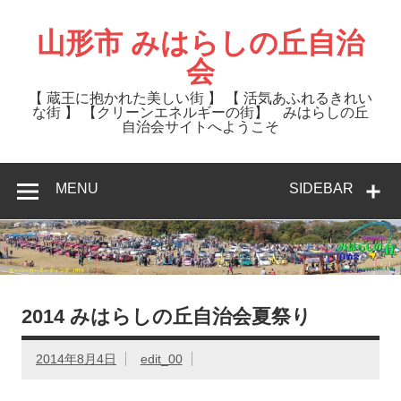
Skip
to
content
山形市 みはらしの丘自治
会
【 蔵王に抱かれた美しい街 】 【 活気あふれるきれい
な街 】 【クリーンエネルギーの街】 みはらしの丘
自治会サイトへようこそ
MENU
SIDEBAR
2014 みはらしの丘自治会夏祭り
2014年8月4日
edit_00