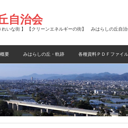
丘自治会
るきれいな街 】 【クリーンエネルギーの街】 みはらしの丘自
概要
みはらしの丘・軌跡
各種資料ＰＤＦファイ