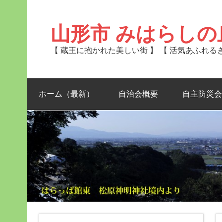
Skip
to
content
山形市 みはらしの
【 蔵王に抱かれた美しい街 】 【 活気あふれ
ホーム（最新）
自治会概要
自主防災会