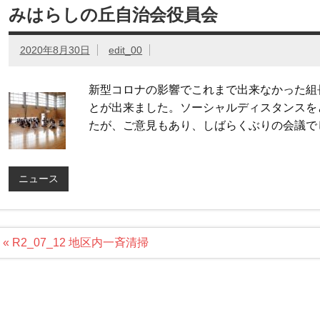
みはらしの丘自治会役員会
2020年8月30日
edit_00
新型コロナの影響でこれまで出来なかった組
とが出来ました。ソーシャルディスタンスを
たが、ご意見もあり、しばらくぶりの会議で
ニュース
投
« R2_07_12 地区内一斉清掃
稿
ナ
ビ
ゲ
ー
シ