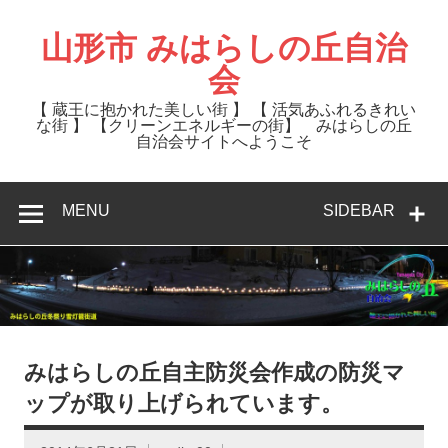
Skip
to
content
山形市 みはらしの丘自治
会
【 蔵王に抱かれた美しい街 】 【 活気あふれるきれい
な街 】 【クリーンエネルギーの街】 みはらしの丘
自治会サイトへようこそ
MENU
SIDEBAR
みはらしの丘自主防災会作成の防災マ
ップが取り上げられています。