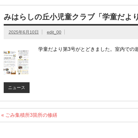
みはらしの丘小児童クラブ「学童だより」2
2025年6月10日
edit_00
学童だより第3号がとどきました。室内での
ニュース
投
« ごみ集積所3箇所の修繕
稿
ナ
ビ
ゲ