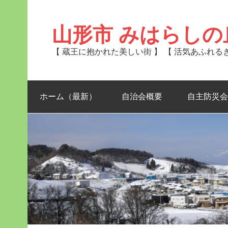
Skip
to
content
山形市 みはらしの
【 蔵王に抱かれた美しい街 】 【 活気あふれ
ホーム（最新）
自治会概要
自主防災会