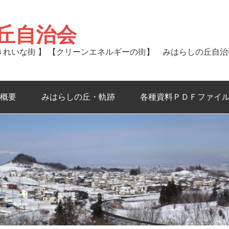
丘自治会
るきれいな街 】 【クリーンエネルギーの街】 みはらしの丘自
概要
みはらしの丘・軌跡
各種資料ＰＤＦファイ