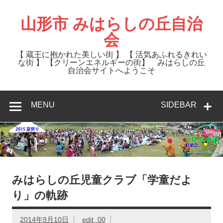
Skip
to
content
山形市 みはらしの丘自治
会
【 蔵王に抱かれた美しい街 】 【 活気あふれるきれい
な街 】 【クリーンエネルギーの街】 みはらしの丘
自治会サイトへようこそ
MENU
SIDEBAR
みはらしの丘児童クラブ「学童だよ
り」の軌跡
2014年9月10日
edit_00