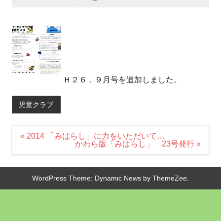
Ｈ２６．９月号を追加しました。
児童クラブ
投
« 2014 「みはらし」に力をいただいて…
稿
かわら版「みはらし」 23号発行 »
ナ
ビ
ゲ
ー
WordPress Theme: Dynamic News by ThemeZee.
シ
ョ
ン