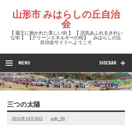
Skip
to
山形市 みはらしの丘自治
content
会
【 蔵王に抱かれた美しい街 】 【 活気あふれるきれい
な街 】 【クリーンエネルギーの街】 みはらしの丘
自治会サイトへようこそ
MENU
SIDEBAR
三つの太陽
2012年10月30日
edit_00