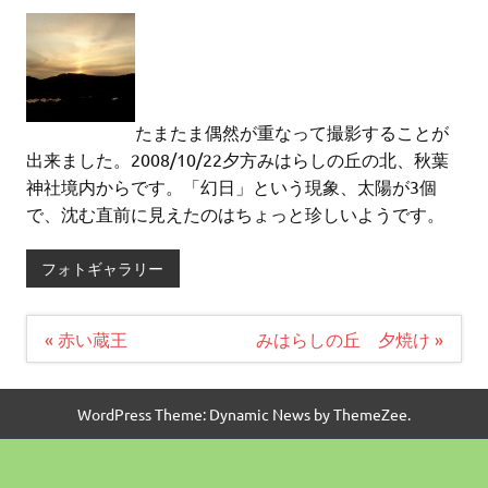
たまたま偶然が重なって撮影することが
出来ました。2008/10/22夕方みはらしの丘の北、秋葉
神社境内からです。「幻日」という現象、太陽が3個
で、沈む直前に見えたのはちょっと珍しいようです。
フォトギャラリー
投
« 赤い蔵王
みはらしの丘 夕焼け »
稿
ナ
ビ
ゲ
WordPress Theme: Dynamic News by ThemeZee.
ー
シ
ョ
ン